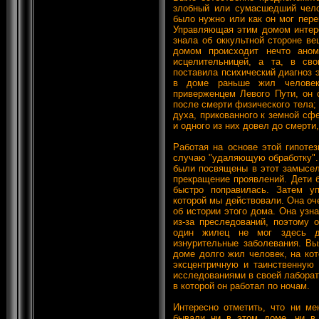
злобный или сумасшедший челов
было нужно или как он мог пере
Управляющая этим домом интер
знала об оккультной стороне в
домом происходит нечто аном
исцелительницей, а та, в св
поставила психический диагноз 
в доме раньше жил человек,
приверженцем Левого Пути, он 
после смерти физического тела;
духа, прикованного к земной сф
и одного из них довел до смерти
Работая на основе этой гипоте
случаю "удаляющую обработку".
были посвящены в этот замысел
прекращение проявлений. Дети 
быстро поправилась. Затем у
которой мы действовали. Она оч
об истории этого дома. Она узн
из-за преследований, поэтому 
один жилец не мог здесь до
изнурительные заболевания. Вы
доме долго жил человек, на кот
эксцентричную и таинственную 
исследованиями в своей лаборат
в которой он работал по ночам.
Интересно отметить, что ни ме
бывали ни в этом доме, ни в 