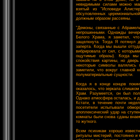
невидимыми силами можно ман
взятый из "Исповеди Алистер
обсуловленных церемониально
должным образом рассеяны.
"Демоны, связанные с Абрамели
непрошенными. Однажды вечер
Белого Храма, я заметил, чт
защелкнута. Тогда Я потянул 
заперта. Когда мы вышли оттуд
вибрировала от сил, с которым
ощутимые образы). Когда мы
спокойствия картины, но дверь
некоторые символы валялись 
заметили, что вокруг главной 
полуматериальные сущности.
Когда я в конце концов поки
оказалось, что зеркала слишком
Храм. Разумеется, он был пол
Однако атмосфера осталась, и дв
Кстати, в течение почти нед
посетители испытывали обмор
апоплексический удар на ступе
комнаты были снова сданы внае
то жуткого.
Всем психикам хорошо известн
ритуалы мистерий, постоянно и