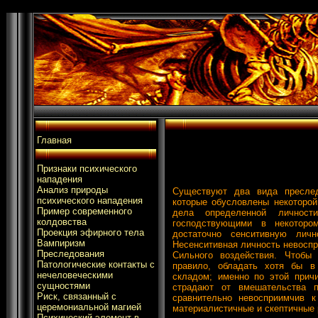
Главная
Признаки психического
нападения
Анализ природы
Существуют два вида преслед
психического нападения
которые обусловлены некоторой
Пример современного
дела определенной личност
колдовства
господствующими в некотор
Проекция эфирного тела
достаточно сенситивную лич
Вампиризм
Несенситивная личность невоспр
Преследования
Сильного воздействия. Чтобы 
Патологические контакты с
правило, обладать хотя бы в
нечеловеческими
складом; именно по этой прич
сущностями
страдают от вмешательства п
Риск, связанный с
сравнительно невосприимчив 
церемониальной магией
материалистичные и скептичные 
Психический элемент в