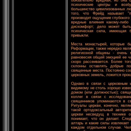
обязательно вредная, но она 
психические центры и возб
большинство цивилизованных лю
того, что Фрейд называет "п
производит ощущение глубокого 
вредные влияния какому-либо
дискомфорт; дело может быть
психическая сила, имеющая 
привыкли.
Места монастырей, которые б
Реформации, также нередко явля
религиозной общины - очень 
равновесия общей эмоцией ее ч
скоро рассеивается. Более тог
склонны оставлять добрые по
священные места. Постоянно соо
церковных земель, ложится прок
Однако в связи с церковным и
видимому не столь хорошо извес
домом (или должностью); свяще
коллег в связи с исследован
священников упоминаются в с
Ритуалы церкви, конечно, явля
такой ортодоксальный авторит
церкви несведущ в технике о
понимает, что он делает. След
алтарь и какие силы извлекает
каждом отдельном случае. Чело