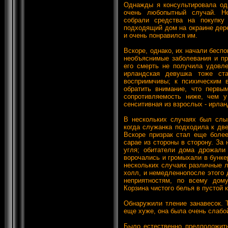
Однажды я консультировала одн
очень любопытный случай. Не
собрали средства на покупку
подходящий дом на окраине дер
и очень понравился им.
Вскоре, однако, их начали беспо
необъяснимые заболевания и пр
его смерть не получила удовле
ирландская девушка тоже ста
восприимчивы; к психическим 
обратить внимание, что первы
сопротивляемость ниже, чем у
сенситивная из взрослых - ирлан
В нескольких случаях был слы
когда служанка подходила к две
Вскоре призрак стал еще более
сарае из стороны в сторону. За
угля; обитатели дома дрожали 
ворочались и громыхали в бункер
нескольких случаях различные 
холл, и немедленнопосле этого 
неприятностям, по всему дому
Корзина чистого белья в пустой 
Обнаружили тление занавесок. 
еще хуже, она была очень слабой
Было естественно предположить