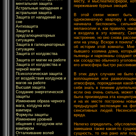
месту, и мыслеатмосферой, кот
ментальная защита
переживание бурных эмоций.
Астральные нападения и
астральная защита
В этой связи может быть и
Защита от нападений во
однокомнатную квартиру в общ
сне
начинала беспокоить сильн
Антизащита
меланхолии и, как правило, нах
Защита в
я входила в эту комнату, Све
предгалюцинаторных
настроение, но оно снова рассеи
ситуациях
или на улицу. Вскоре я поняла" 
Защита в галюцинаторных
об истории этой комнаты. Мне
ситуациях
бывшего хозяина дома, который
Защита от колдовства
пьяницы и наркоманы создают о
Защита от магии на работе
как соседство обычного уголовни
Защита от колдовства и
его атмосфера быстро рассеивае
черной магии
Психологическая защита
В этих двух случаях не было в
от воздействия колдунов и
воплощенная или развоплощен
магов на работе
атмосфера, порожденная какой-
Высшая защита
себя знать в течение длительно
Создание энергетической
если она очень сильна, может 
защиты
была произведена эта концентрац
Изменение образа черного
и на их месте построены новые
мага, колдуна или
предыдущей экспозиции на фот
вампира
сенситивных людей. Несенсит
Формулы защиты
вреда.
Изменение уровней
общения с колдуном или
Нелегко определить, обусловле
вампиром
замешана также какая-то сущнос
Отталкивание волей
сущность, то она рано или поз