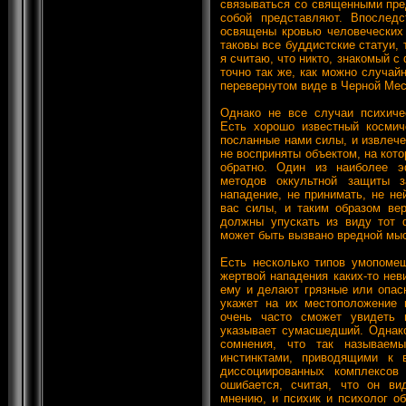
связываться со священными пред
собой представляют. Впоследс
освящены кровью человеческих 
таковы все буддистские статуи, 
я считаю, что никто, знакомый с 
точно так же, как можно случай
перевернутом виде в Черной Мес
Однако не все случаи психич
Есть хорошо известный космиче
посланные нами силы, и извлеч
не восприняты объектом, на кот
обратно. Один из наиболее э
методов оккультной защиты з
нападение, не принимать, не не
вас силы, и таким образом вер
должны упускать из виду тот ф
может быть вызвано вредной мыс
Есть несколько типов умопомеш
жертвой нападения каких-то не
ему и делают грязные или опас
укажет на их местоположение 
очень часто сможет увидеть 
указывает сумасшедший. Однако
сомнения, что так называемы
инстинктами, приводящими к 
диссоциированных комплексов
ошибается, считая, что он в
мнению, и психик и психолог о