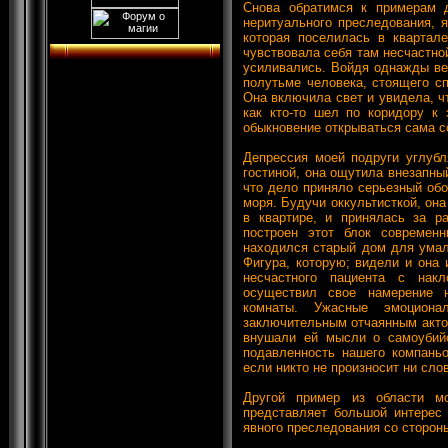
Снова обратимся к примерам д
неритуального преследования, 
которая поселилась в квартал
чувствовала себя там несчастной
усиливались. Войдя однажды ве
полутьме человека, стоящего сп
Она включила свет и увидела, чт
как кто-то шел по коридору к 
обыкновение открываться сама с
Депрессия моей подруги углубл
гостиной, она ощутила внезапный
что дело приняло серьезный обо
моря. Будучи оккультисткой, она
в квартире, и принялась за р
построен этот блок современ
находился старый дом для умал
Фигура, которую; видели и она 
несчастного пациента с накл
осуществил свое намерение 
комнаты. Ужасные эмоцион
заключительным отчаянным актом
внушали ей мысли о самоубийс
подавленность нашего компаньо
если никто не произносит ни сло
Другой пример из области м
представляет большой интерес 
явного преследования со сторон