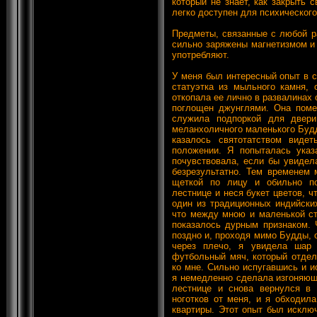
который не знает, как закрыть 
легко доступен для психического
Предметы, связанные с любой р
сильно заряжены магнетизмом и 
употребляют.
У меня был интересный опыт в с
статуэтка из мыльного камня, 
откопала ее лично в развалинах 
поглощен джунглями. Она поме
служила подпоркой для двер
меланхоличного маленького Будд
казалось святотатством виде
положении. Я попыталась указ
почувствовала, если бы увидел
безрезультатно. Тем временем 
щеткой по лицу и обильно п
лестнице и неся букет цветов, ч
один из традиционных индийски
что между мною и маленькой ст
показалось дурным признаком. 
поздно и, проходя мимо Будды, о
через плечо, я увидела шар 
футбольный мяч, который отдел
ко мне. Сильно испугавшись и 
я немедленно сделала изгоняющ
лестнице и снова вернулся в
ноготков от меня, и я обходила
квартиры. Этот опыт был исклю