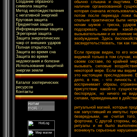
Создание образного
обычно слышна и ощутима. Од
символа защиты
наличие организованной сущнос
Метод неотождествления
которая сначала использовалас
с негативной энергией
потом после переезда ложи б
Круговая защита
спальни практически были непр
Предметная защита
ночам шумов - треска, ударо
Информационная защита
подозревать наличие какой
Эгрегорная защита
вызывательными и их влияние не
Защита энергетических
возбуждения. Здесь беспокойст
чакр от внешних ударов
засвидетельствовать, так как там
Полная открытость
Защита во время сна
Если призрак виден, то его мо
Защита во время
видимой только в том случае, ко
недомогания и болезни
своем составе, по крайней мер
Использование защитной
вызывать силовые воздействи
энергии земли
некоторой мере. Если мы видим
это настоящее преследование. 
дело, в том, - что личность с
Каталог эзотерических
воспринимает образы, отраже
ресурсов
присутствие какой-то сущнос
Контакты
беспорядок, но ничего не ви
силами, приведенными в действ
ритуальной магией, которые про
как запустивший их импульс пре
безвредными, не считая того
форточке. С другой стороны, е
ритуалы и не было выполнен
возникнуть серьезные нарушения,