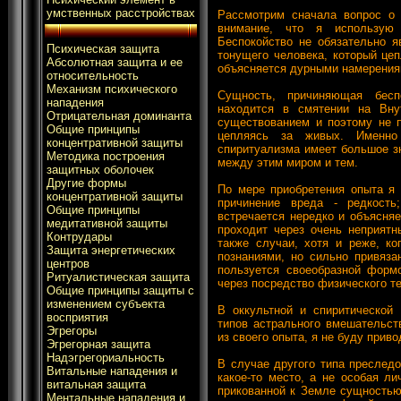
умственных расстройствах
Рассмотрим сначала вопрос о
внимание, что я использую 
Беспокойство не обязательно я
Психическая защита
тонущего человека, который цеп
Абсолютная защита и ее
объясняется дурными намерения
относительность
Механизм психического
Сущность, причиняющая бесп
нападения
находится в смятении на Вну
Отрицательная доминанта
существованием и поэтому не п
Общие принципы
цепляясь за живых. Именно
концентративной защиты
спиритуализма имеет большое зн
Методика построения
между этим миром и тем.
защитных оболочек
Другие формы
По мере приобретения опыта я
концентративной защиты
причинение вреда - редкость
Общие принципы
встречается нередко и объясня
медитативной защиты
проходит через очень неприятн
Контрудары
также случаи, хотя и реже, к
Защита энергетических
познаниями, но сильно привяза
центров
пользуется своеобразной формо
Ритуалистическая защита
через посредство физического те
Общие принципы защиты с
изменением субъекта
В оккультной и спиритической
восприятия
типов астрального вмешательст
Эгрегоры
из своего опыта, я не буду прив
Эгрегорная защита
Надэгрегориальность
В случае другого типа преследо
Витальные нападения и
какое-то место, а не особая л
витальная защита
прикованной к Земле сущностью
Ментальные нападения и