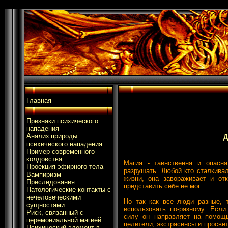
Главная
Признаки психического
нападения
Анализ природы
Д
психического нападения
Пример современного
колдовства
Магия - таинственна и опасна
Проекция эфирного тела
разрушать. Любой кто сталкивал
Вампиризм
жизни, она завораживает и от
Преследования
представить себе не мог.
Патологические контакты с
нечеловеческими
Но так как все люди разные, 
сущностями
использовать по-разному. Если
Риск, связанный с
силу он направляет на помощ
церемониальной магией
целители, экстрасенсы и просвет
Психический элемент в