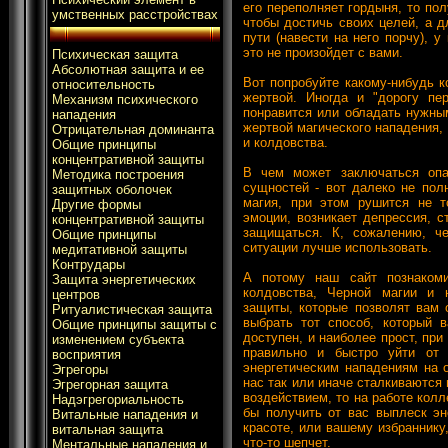
его переполняет гордыня, то пол
умственных расстройствах
чтобы достичь своих целей, а дл
пути (навести на него порчу), у
это не произойдет с вами.
Психическая защита
Абсолютная защита и ее
Вот попробуйте какому-нибудь ко
относительность
жертвой. Иногда и "дорогу пе
Механизм психического
понравится или обладать нужны
нападения
жертвой магического нападения, 
Отрицательная доминанта
и колдовства.
Общие принципы
концентративной защиты
В чем может заключаться опас
Методика построения
сущностей - вот далеко не пол
защитных оболочек
магия, при этом рушится не т
Другие формы
эмоции, возникает депрессия, с
концентративной защиты
защищаться. К, сожалению, че
Общие принципы
ситуации лучше использовать.
медитативной защиты
Контрудары
А потому наш сайт познаком
Защита энергетических
колдовства, Черной магии и 
центров
защиты, которые позволят вам 
Ритуалистическая защита
выбрать тот способ, который в
Общие принципы защиты с
доступен, и наиболее прост, при
изменением субъекта
правильно и быстро уйти от 
восприятия
энергетическим нападениям на 
Эгрегоры
нас так или иначе сталкиваются
Эгрегорная защита
воздействием, то на работе колл
Надэгрегориальность
бы получить от вас выплеск эн
Витальные нападения и
красоте, или вашему избраннику
витальная защита
что-то шепчет.
Ментальные нападения и