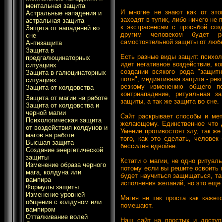
ментальная защита
И многие не знают как от это
Астральные нападения и
заходят в тупик, либо ничего не
астральная защита
к экстрасенсам с просьбой соз
Защита от нападений во
другим человеком будет р
сне
самостоятельной защиты от любы
Антизащита
Защита в
Есть разные виды защит: психоло
предгалюцинаторных
идет негативное воздействие, ко
ситуациях
создании всякого рода "защитн
Защита в галюцинаторных
поля", медиативная защита - ре
ситуациях
резкому изменению общего пс
Защита от колдовства
контрнападение, ритуальная за
Защита от магии на работе
защиты, а так же защита во сне.
Защита от колдовства и
черной магии
Сайт раскрывает способы и мет
Психологическая защита
желающему. Единственное что д
от воздействия колдунов и
Умение противостоят злу, так же
магов на работе
того, как это сделать, человек
Высшая защита
бессилен вдвойне.
Создание энергетической
защиты
Кстати о магии, не одно ритуал
Изменение образа черного
потому если вы решите освоить
мага, колдуна или
будет научиться защищаться, так
вампира
исполнения желаний, но это еще 
Формулы защиты
Изменение уровней
Магия не так проста как кажет
общения с колдуном или
помешают.
вампиром
Отталкивание волей
Наш сайт на простых и доступ